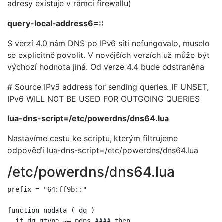
adresy existuje v rámci firewallu)
query-local-address6=::
S verzí 4.0 nám DNS po IPv6 síti nefungovalo, muselo
se explicitně povolit. V novějších verzích už může být
výchozí hodnota jiná. Od verze 4.4 bude odstraněna
# Source IPv6 address for sending queries. IF UNSET,
IPv6 WILL NOT BE USED FOR OUTGOING QUERIES
lua-dns-script=/etc/powerdns/dns64.lua
Nastavíme cestu ke scriptu, kterým filtrujeme
odpověďi lua-dns-script=/etc/powerdns/dns64.lua
/etc/powerdns/dns64.lua
prefix = "64:ff9b::"

function nodata ( dq )

  if dq.qtype ~= pdns.AAAA then
