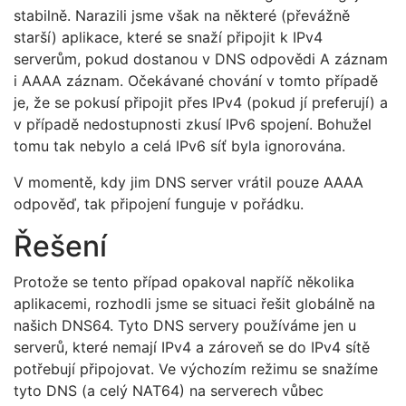
stabilně. Narazili jsme však na některé (převážně
starší) aplikace, které se snaží připojit k IPv4
serverům, pokud dostanou v DNS odpovědi A záznam
i AAAA záznam. Očekávané chování v tomto případě
je, že se pokusí připojit přes IPv4 (pokud jí preferují) a
v případě nedostupnosti zkusí IPv6 spojení. Bohužel
tomu tak nebylo a celá IPv6 síť byla ignorována.
V momentě, kdy jim DNS server vrátil pouze AAAA
odpověď, tak připojení funguje v pořádku.
Řešení
Protože se tento případ opakoval napříč několika
aplikacemi, rozhodli jsme se situaci řešit globálně na
našich DNS64. Tyto DNS servery používáme jen u
serverů, které nemají IPv4 a zároveň se do IPv4 sítě
potřebují připojovat. Ve výchozím režimu se snažíme
tyto DNS (a celý NAT64) na serverech vůbec