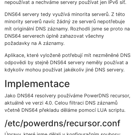
nepoužívat a nechváme servery používat jen IPv6 síť.
DNS64 servery tedy využívá minorita serverů. Z této
minority serverů navíc žádný ze serverů nepotřebuje
mít originální DNS záznamy. Rozhodli jsme se proto na
DNS64 serverech úplně zahazovat všechny
požadavky na A záznamy.
Aplikace, které vyloženě potřebují mít nezměněné DNS
odpovědi by stejně DNS64 servery neměly používat a
kdykoliv mohou používat jakékoliv jiné DNS servery.
Implementace
Jako DNS64 resolvery používáme PowerDNS recursor,
aktuálně ve verzi 4.0. Celou filtraci DNS záznamů
včetně DNS64 překladu děláme pomocí LUA scriptu.
/etc/powerdns/recursor.conf
Úpravy, které jsme dělali v konfiguračním souboru: