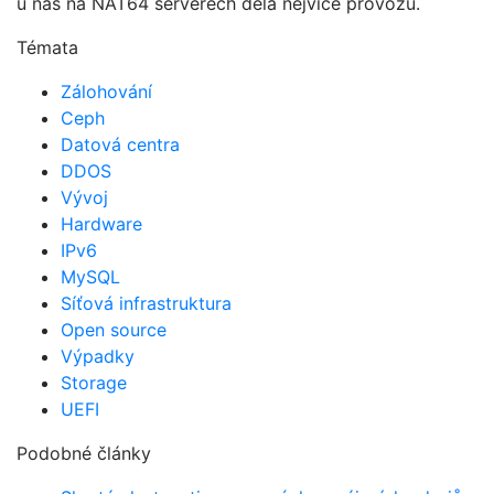
u nás na NAT64 serverech dělá nejvíce provozu.
Témata
Zálohování
Ceph
Datová centra
DDOS
Vývoj
Hardware
IPv6
MySQL
Síťová infrastruktura
Open source
Výpadky
Storage
UEFI
Podobné články