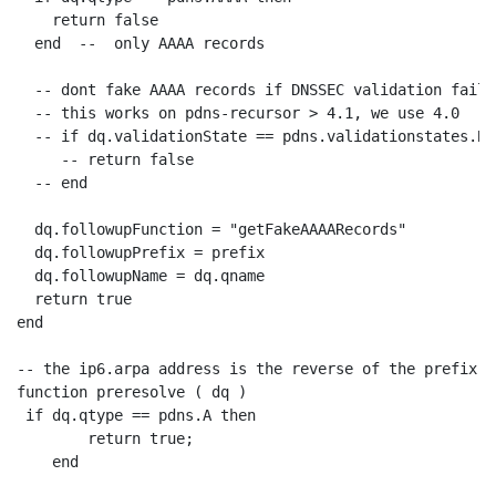
    return false

  end  --  only AAAA records

  -- dont fake AAAA records if DNSSEC validation failed
  -- this works on pdns-recursor > 4.1, we use 4.0

  -- if dq.validationState == pdns.validationstates.Bo
     -- return false

  -- end

  dq.followupFunction = "getFakeAAAARecords"

  dq.followupPrefix = prefix

  dq.followupName = dq.qname

  return true

end

-- the ip6.arpa address is the reverse of the prefix a
function preresolve ( dq )

 if dq.qtype == pdns.A then

        return true;

    end
