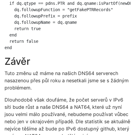
  if dq.qtype == pdns.PTR and dq.qname:isPartOf(newDN(
    dq.followupFunction = "getFakePTRRecords"

    dq.followupPrefix = prefix

    dq.followupName = dq.qname

    return true

  end

  return false

Závěr
Tuto změnu už máme na našich DNS64 serverech
nasazenou přes půl roku a nesetkali jsme se s žádným
problémem.
Dlouhodobě však doufáme, že počet serverů v IPv6
síti bude růst a naše DNS64 a NAT64, které už nyní
jsou velmi málo používané, nebudeme používat vůbec
nebo jen v okrajovém případě. Dle statistik se aktuálně
nejvíce těšíme až bude po IPv6 dostupný github, který